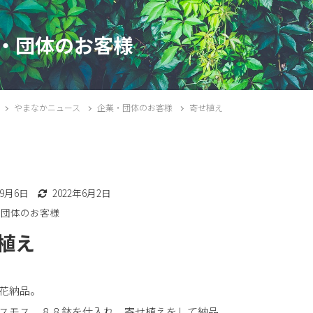
・団体のお客様
やまなかニュース
企業・団体のお客様
寄せ植え
年9月6日
2022年6月2日
・団体のお客様
植え
花納品。
スモス。８８鉢を仕入れ、寄せ植えをして納品。