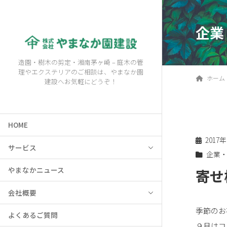
企業
造園・樹木の剪定・湘南茅ヶ崎 – 庭木の管
理やエクステリアのご相談は、やまなか園
ホーム
建設へお気軽にどうぞ！
HOME
2017
サービス
企業
やまなかニュース
寄せ
会社概要
季節のお
よくあるご質問
９月はコ